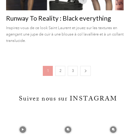
Runway To Reality : Black everything
Inspirez-vous de ce look Saint Laurent et jouez sur les textures en
agençant une jupe de cuir à une blouse à col lavallière et à un collant
translucide.
1
2
3
Suivez nous sur INSTAGRAM