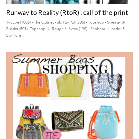
Runway to Reality (RtoR) : call of the print
1- Jupe (100$) - The Outnet - Skirt 2- Pull (38$) - Topshop - Sweater 3-
Bustier (50$) -Topshop 4- Rouge à lèvres (19$) - Sephora - Lipstick 5-
Botillons...