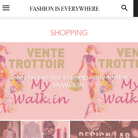
SHOPPING
Venez faire un tour à la méga vente-trottoir
MyWalk.in!