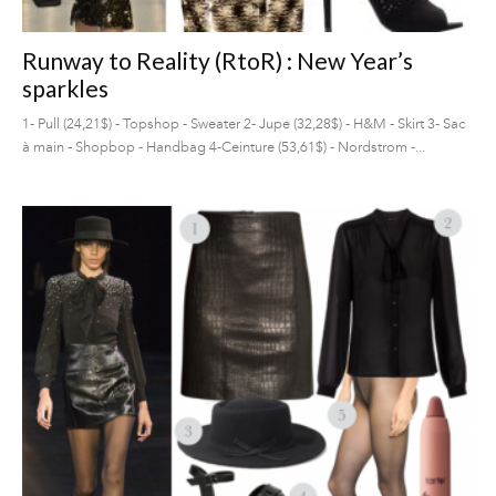
Runway to Reality (RtoR) : New Year’s
sparkles
1- Pull (24,21$) - Topshop - Sweater 2- Jupe (32,28$) - H&M - Skirt 3- Sac
à main - Shopbop - Handbag 4-Ceinture (53,61$) - Nordstrom -...