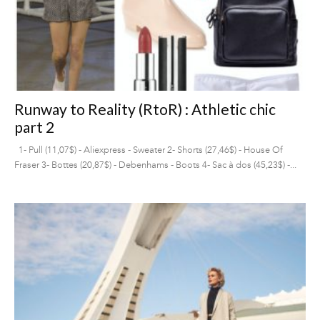
Runway to Reality (RtoR) : Athletic chic
part 2
1- Pull (11,07$) - Aliexpress - Sweater 2- Shorts (27,46$) - House Of
Fraser 3- Bottes (20,87$) - Debenhams - Boots 4- Sac à dos (45,23$) -...