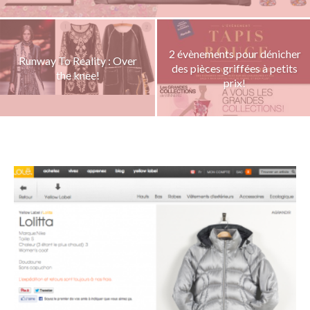
2 évènements pour dénicher
Runway To Reality : Over
des pièces griffées à petits
the knee!
prix!