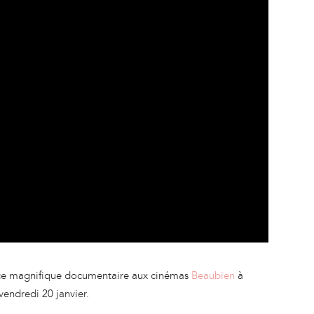
ir ce magnifique documentaire aux cinémas
Beaubien
à
vendredi 20 janvier.