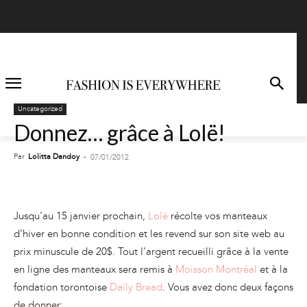
Uncategorized
Donnez… grâce à Lolë!
Par
Lolitta Dandoy
-
07/01/2012
Jusqu’au 15 janvier prochain,
Lolë
récolte vos manteaux
d’hiver en bonne condition et les revend sur son site web au
prix minuscule de 20$. Tout l’argent recueilli grâce à la vente
en ligne des manteaux sera remis à
Moisson Montréal
et à la
fondation torontoise
Daily Bread
. Vous avez donc deux façons
de donner: