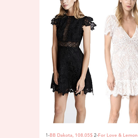
1-
2-
BB Dakota, 108.05$
For Love & Lemon