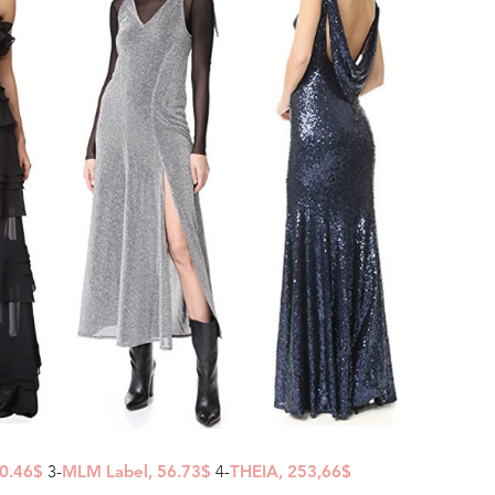
3-
4-
0.46$
MLM Label, 56.73$
THEIA, 253,66$