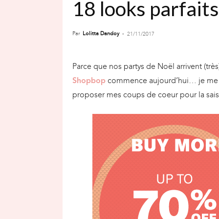
18 looks parfait
Par
Lolitta Dandoy
-
21/11/2017
Parce que nos partys de Noël arrivent (trè
commence aujourd’hui… je me su
Shopbop
proposer mes coups de coeur pour la sai