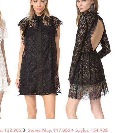
3-
4-
s, 132.90$
Stevie May, 117.05$
Saylor, 154.90$