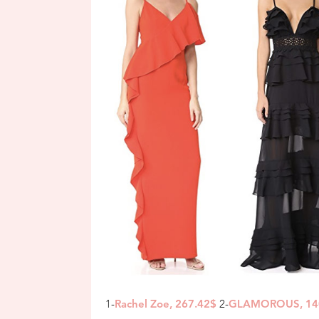
1-
2-
Rachel Zoe, 267.42$
GLAMOROUS, 14