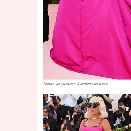
Photos : justjared.com & harpersbazaar.com