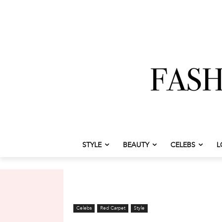
STYLE
BEAUTY
CELEBS
L
Celebs
Red Carpet
Style