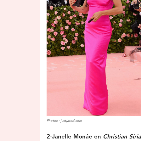
Photos : justjared.com
2-Janelle
Monáe
en
Christian Siri