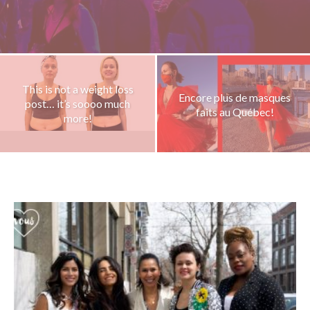
This is not a weight loss
Encore plus de masques
post… it’s soooo much
faits au Québec!
more!