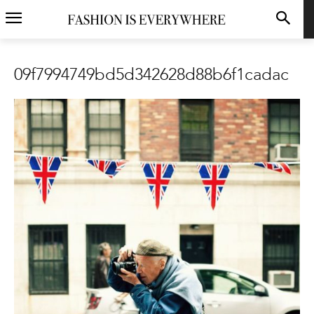
09f7994749bd5d342628d88b6f1cadac