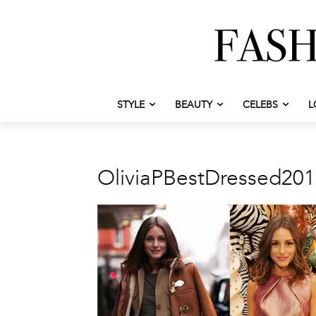
STYLE
BEAUTY
CELEBS
L
OliviaPBestDressed20