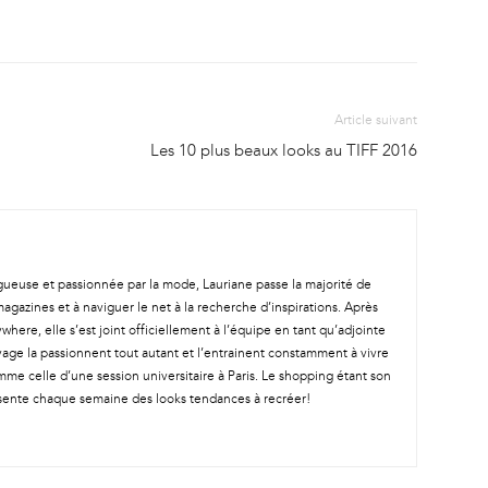
Article suivant
Les 10 plus beaux looks au TIFF 2016
gueuse et passionnée par la mode, Lauriane passe la majorité de
magazines et à naviguer le net à la recherche d’inspirations. Après
where, elle s’est joint officiellement à l’équipe en tant qu’adjointe
yage la passionnent tout autant et l’entrainent constamment à vivre
me celle d’une session universitaire à Paris. Le shopping étant son
présente chaque semaine des looks tendances à recréer!