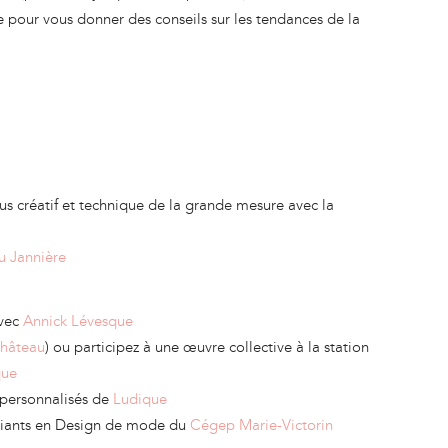
e pour vous donner des conseils sur les tendances de la
s créatif et technique de la grande mesure avec la
u Jannière
avec
Annick Lévesque
hâteau
) ou participez à une œuvre collective à la station
que
e personnalisés de
Ludique
udiants en Design de mode du
Cégep Marie-Victorin