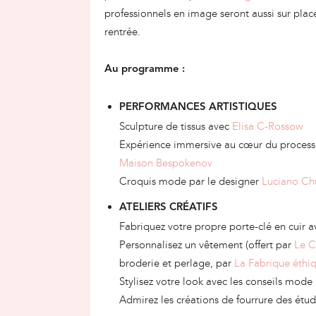
professionnels en image seront aussi sur plac
rentrée.
Au programme :
PERFORMANCES ARTISTIQUES
Sculpture de tissus avec
Elisa C-Rossow
Expérience immersive au cœur du processu
Maison Bespokenov
Croquis mode par le designer
Luciano Ch
ATELIERS CRÉATIFS
Fabriquez votre propre porte-clé en cuir 
Personnalisez un vêtement (offert par
Le C
broderie et perlage, par
La Fabrique éthi
Stylisez votre look avec les conseils mod
Admirez les créations de fourrure des ét