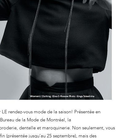
 LE rendez-vous mode de la saison! Présentée en
 Bureau de la Mode de Montréal, la
broderie, dentelle et maroquinerie. Non seulement, vous
fin (présentée jusqu’au 25 septembre), mais des