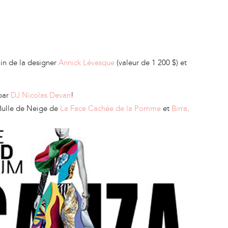
ain de la designer
Annick Lévesque
(valeur de 1 200 $) et
 par
DJ Nicolas Devan
!
Bulle de Neige de
La Face Cachée de la Pomme
et
Birra
.