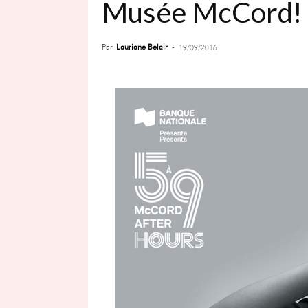
Musée McCord!
Par
Lauriane Belair
-
19/09/2016