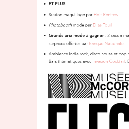
ET PLUS
Station maquillage par
Holt Renfrew
Photobooth
mode par
Elias Touil
: 2 sacs à m
Grands prix mode à gagner
surprises offertes par
Banque Nationale
.
Ambiance indie rock, disco house et pop
Bars thématiques avec
Invasion Cocktail
, 