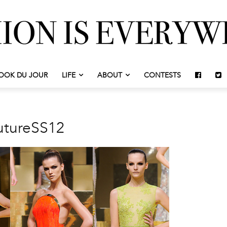
OOK DU JOUR
LIFE
ABOUT
CONTESTS
utureSS12