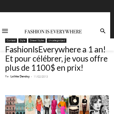
Contest
Style
Street Styles
Uncategorized
FashionIsEverywhere a 1 an!
Et pour célébrer, je vous offre
plus de 1100$ en prix!
Par
Lolitta Dandoy
-
11/02/2013