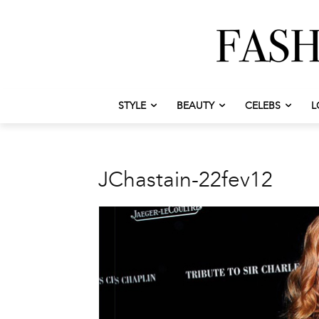
STYLE
BEAUTY
CELEBS
L
JChastain-22fev12