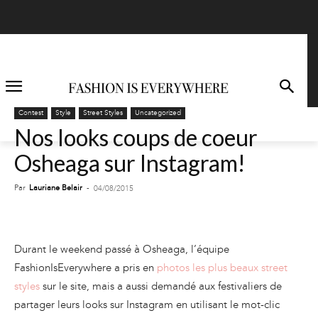
Contest
Style
Street Styles
Uncategorized
Nos looks coups de coeur
Osheaga sur Instagram!
Par
Lauriane Belair
-
04/08/2015
Durant le weekend passé à Osheaga, l’équipe
FashionIsEverywhere a pris en
photos les plus beaux street
styles
sur le site, mais a aussi demandé aux festivaliers de
partager leurs looks sur Instagram en utilisant le mot-clic