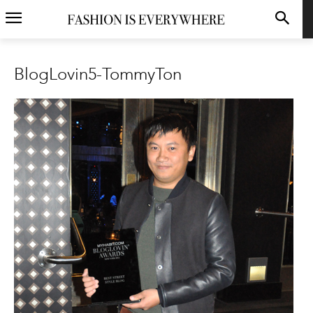
BlogLovin5-TommyTon