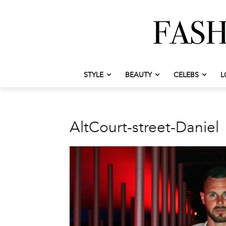
STYLE
BEAUTY
CELEBS
L
AltCourt-street-Daniel