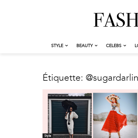
STYLE
BEAUTY
CELEBS
L
Étiquette: @sugardarli
Style