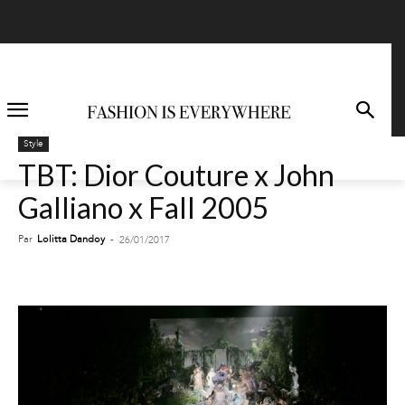
Style
TBT: Dior Couture x John
Galliano x Fall 2005
Par
Lolitta Dandoy
-
26/01/2017