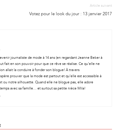
Article suivant
Votez pour le look du jour : 13 janvier 2017
t devenir journaliste de mode à 14 ans (en regardant Jeanne Beker à
out fait en son pouvoir pour que ce rêve se réalise. Ce qu'elle ne
ion allait la conduire à fonder son blogue! À travers
spère prouver que la mode est partout et qu'elle est accessible à
t ou notre silhouette. Quand elle ne blogue pas, elle adore
temps avec sa famille… et surtout sa petite nièce Mila!
R