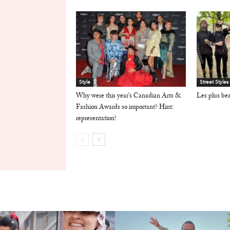
Style
Street Styles
Why were this year’s Canadian Arts &
Les plus be
Fashion Awards so important? Hint:
representation!