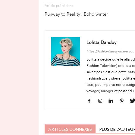
Article précédent
Runway to Reality : Boho winter
Lolitta Dandoy
https://fashioniseverywhere.com
Lolitta a décidé qu'elle allai
Fashion Television) et elle a t
savait pas c'est que cette pass
FashionIsEverywhere, Lolitta e
tous, peu importe notre budge
voyager, manger et passer du 
ARTICLES CONNEXES
PLUS DE L'AUTEU