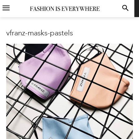
vfranz-masks-pastels