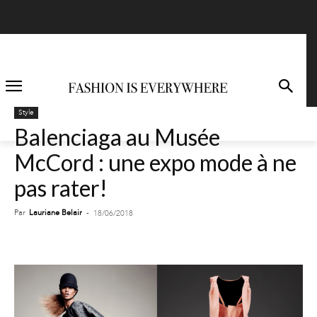
Style
Balenciaga au Musée
McCord : une expo mode à ne
pas rater!
Par
Lauriane Belair
-
18/06/2018