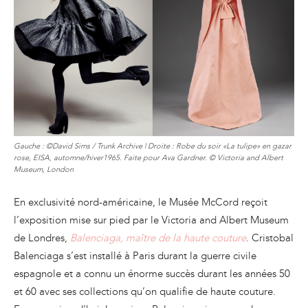
Gauche : ©David Sims / Trunk Archive | Droite : Robe du soir «La tulipe» en gazar
rose, EISA, automne/hiver1965. Faite pour Ava Gardner. © Victoria and Albert
Museum, London
En exclusivité nord-américaine, le Musée McCord reçoit
l’exposition mise sur pied par le Victoria and Albert Museum
de Londres,
Balenciaga, maître de la haute couture
. Cristobal
Balenciaga s’est installé à Paris durant la guerre civile
espagnole et a connu un énorme succès durant les années 50
et 60 avec ses collections qu’on qualifie de haute couture.