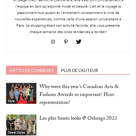
un stage chez Fashion Is Everywhere, elle s’est joint officiellement à
l’équipe en tant qu’adjointe mode et beauté. L’art et le voyage la
passionnent tout autant et l’entrainent constamment à vivre de
nouvelles expériences, comme celle d’une session universitaire à
Paris. Le shopping étant son activité favorite, elle vous présente
chaque semaine des looks tendances à recréer!
ARTICLES CONNEXES
PLUS DE L'AUTEUR
Why were this year’s Canadian Arts &
Fashion Awards so important? Hint:
representation!
Style
Les plus beaux looks @ Osheaga 2022
Street Styles