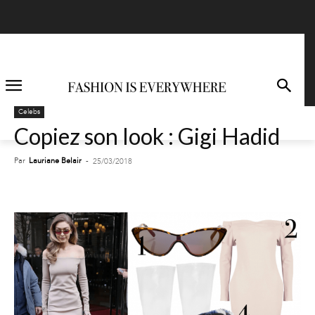
Celebs
Copiez son look : Gigi Hadid
Par
Lauriane Belair
-
25/03/2018