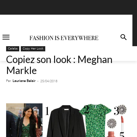
Celebs
Copy Her Look
Copiez son look : Meghan
Markle
Par
Lauriane Belair
-
25/04/2018