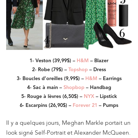
1- Veston (39,99$) –
H&M
– Blazer
2- Robe (79$) –
Topshop
– Dress
3- Boucles d’oreilles (9,99$) –
H&M
– Earrings
4- Sac à main –
Shopbop
– Handbag
5- Rouge à lèvres (6,50$) –
NYX
– Lipstick
6- Escarpins (26,90$) –
Forever 21
– Pumps
Il y a quelques jours, Meghan Markle portait un
look signé Self-Portrait et Alexander McQueen.