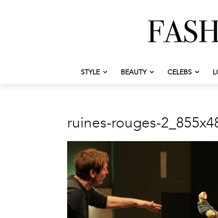
STYLE
BEAUTY
CELEBS
L
ruines-rouges-2_855x4