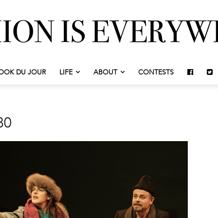
OOK DU JOUR
LIFE
ABOUT
CONTESTS
80