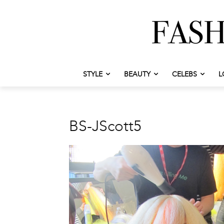
STYLE
BEAUTY
CELEBS
L
BS-JScott5