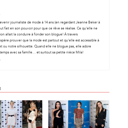
t devenir journaliste de mode à 14 ans (en regardant Jeanne Beker à
out fait en son pouvoir pour que ce rêve se réalise. Ce qu'elle ne
ion allait la conduire à fonder son blogue! À travers
spère prouver que la mode est partout et qu'elle est accessible à
t ou notre silhouette. Quand elle ne blogue pas, elle adore
temps avec sa famille… et surtout sa petite nièce Mila!
R