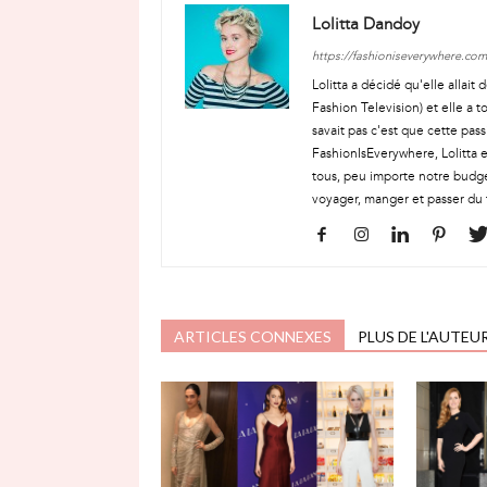
Lolitta Dandoy
https://fashioniseverywhere.com
Lolitta a décidé qu'elle allai
Fashion Television) et elle a t
savait pas c'est que cette pass
FashionIsEverywhere, Lolitta e
tous, peu importe notre budge
voyager, manger et passer du 
ARTICLES CONNEXES
PLUS DE L'AUTEU