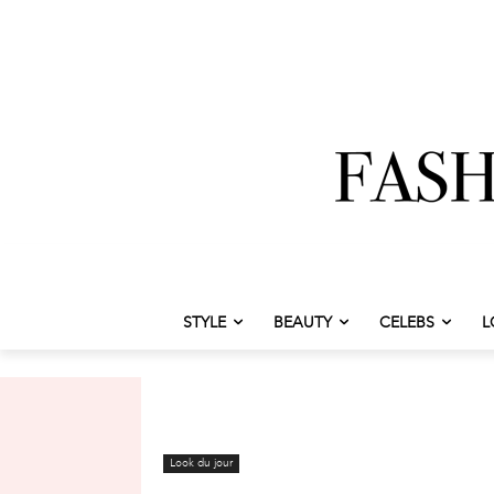
STYLE
BEAUTY
CELEBS
L
Look du jour