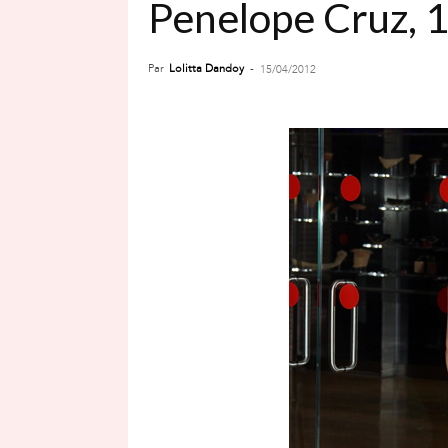
Penelope Cruz, 1
Par
Lolitta Dandoy
-
15/04/2012