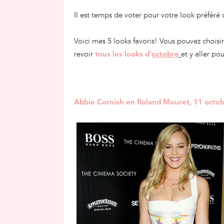
Il est temps de voter pour votre look préféré
Voici mes 5 looks favoris! Vous pouvez choisi
revoir
et y aller po
tous les looks d’
octobre
Abbie Cornish en Roland Mouret, 11 octo