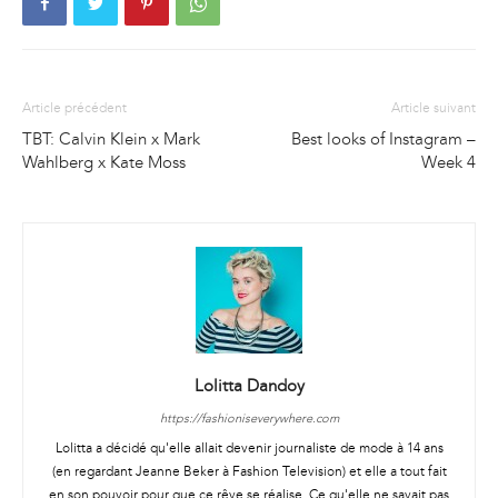
Article précédent
Article suivant
TBT: Calvin Klein x Mark
Best looks of Instagram –
Wahlberg x Kate Moss
Week 4
Lolitta Dandoy
https://fashioniseverywhere.com
Lolitta a décidé qu'elle allait devenir journaliste de mode à 14 ans
(en regardant Jeanne Beker à Fashion Television) et elle a tout fait
en son pouvoir pour que ce rêve se réalise. Ce qu'elle ne savait pas