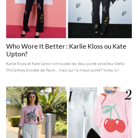
Who Wore It Better : Karlie Kloss ou Kate
Upton?
Karlie Kloss et Kate Upton ont toutes les deux porté ce tailleur Stella
McCartney brodée de fleurs... mais qui l'a mieux porté? Votez ici!