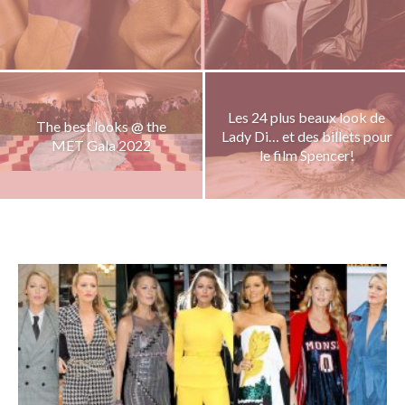
Les 24 plus beaux look de
The best looks @ the
Lady Di… et des billets pour
MET Gala 2022
le film Spencer!