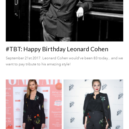
#TBT: Happy Birthday Leonard Cohen
September 21st 2017. Leonard Cohen would've been 83 today... and we
want to pay tribute to his amazing style!