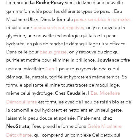
La marque
vient de lancer une nouvelle
La Roche-Posay
gamme formulée pour les différents types de peau : Eau
Micellaire Ultra. Dans la formule
peaux sensibles à normales
et celle pour
peaux sèches à réactives
, on y retrouve de la
glycérine, une nouvelle technologie qui laisse la peau
hydratée, en plus de rendre le démaquillage ultra efficace.
Dans celle pour
peaux grasse
, on y retrouve du zinc qui
purifie et matifie pour éliminer la brilliance.
offre
Jouviance
une eau micellaire
4 en 1
pour tous types de peaux qui
démaquille, nettoie, tonifie et hydrate en même temps. Sa
formule apaisante élimine toutes traces de maquillage,
même celui hydrofuge. Chez
, l’
Eau Micellaire
Caudalie
Démaquillante
est formulée avec de l’eau de raisin bio et de
la camomille qui hydratent et nettoient en un seul geste,
laissant la peau douce et apaisée. Finalement, chez
, l’eau prend la forme d’une
Gelée Micellaire
NeoStrata
Détoxifiante
, qui comprend un complexe Celldetox qui