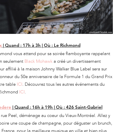
x
| Quand : 17h à 3h | Où : Le Richmond
ichmond vous attend pour sa soirée flamboyante rappelant
on seulement
Black Mohawk
a créé un divertissement
ur affilié à la maison Johnny Walker Blue Label sera sur
’honneur du 50e anniversaire de la Formule 1 du Grand Prix
tre table
ICI
. Découvrez tous les autres événements du
Richmond
ICI
.
vedere
| Quand : 16h à 19h | Où : 426 Saint-Gabriel
la rue Peel, déménage au coeur du Vieux-Montréal. Allez y
r boire une coupe de champagne, pour déguster un brunch,
 France, pour la meilleure musique en ville et bien plus