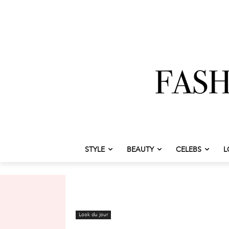
STYLE
BEAUTY
CELEBS
L
Look du jour