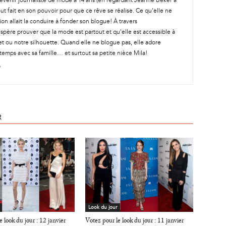
t devenir journaliste de mode à 14 ans (en regardant Jeanne Beker à
out fait en son pouvoir pour que ce rêve se réalise. Ce qu'elle ne
ion allait la conduire à fonder son blogue! À travers
spère prouver que la mode est partout et qu'elle est accessible à
t ou notre silhouette. Quand elle ne blogue pas, elle adore
temps avec sa famille… et surtout sa petite nièce Mila!
R
Look du jour
 look du jour : 12 janvier
Votez pour le look du jour : 11 janvier