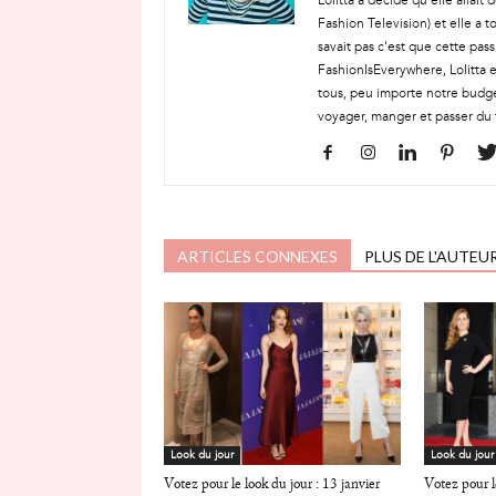
Lolitta a décidé qu'elle allai
Fashion Television) et elle a t
savait pas c'est que cette pass
FashionIsEverywhere, Lolitta e
tous, peu importe notre budge
voyager, manger et passer du 
ARTICLES CONNEXES
PLUS DE L'AUTEU
Look du jour
Look du jour
Votez pour le look du jour : 13 janvier
Votez pour le