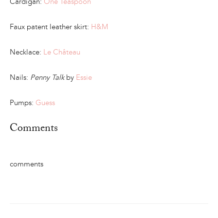
Cardigan:
One Teaspoon
Faux patent leather skirt:
H&M
Necklace:
Le Château
Nails:
Penny Talk
by
Essie
Pumps:
Guess
Comments
comments