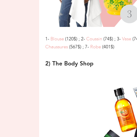
1-
Blouse
(120$) ; 2-
Coussin
(74$) ; 3-
Vase
(7
Chaussures
(567$) ; 7-
Robe
(401$)
2) The Body Shop