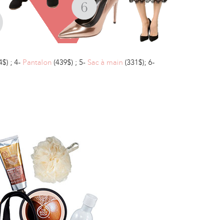
4$) ; 4-
Pantalon
(439$) ; 5-
Sac à main
(331$); 6-