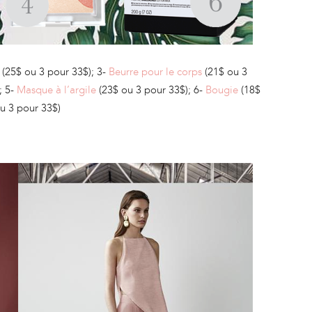
(25$ ou 3 pour 33$); 3-
Beurre pour le corps
(21$ ou 3
; 5-
Masque à l’argile
(23$ ou 3 pour 33$); 6-
Bougie
(18$
u 3 pour 33$)