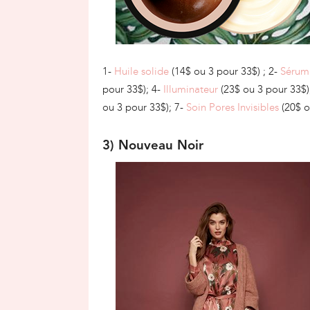
1-
Huile solide
(14$ ou 3 pour 33$) ; 2-
Sérum
pour 33$); 4-
Illuminateur
(23$ ou 3 pour 33$)
ou 3 pour 33$); 7-
Soin Pores Invisibles
(20$ o
3) Nouveau Noir