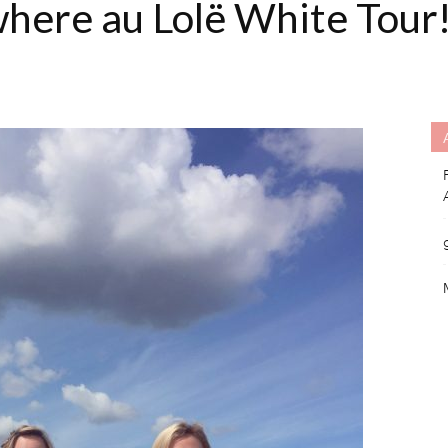
here au Lolë White Tour