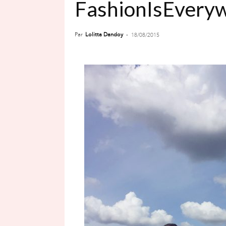
FashionIsEveryw
Par
Lolitta Dandoy
-
18/08/2015