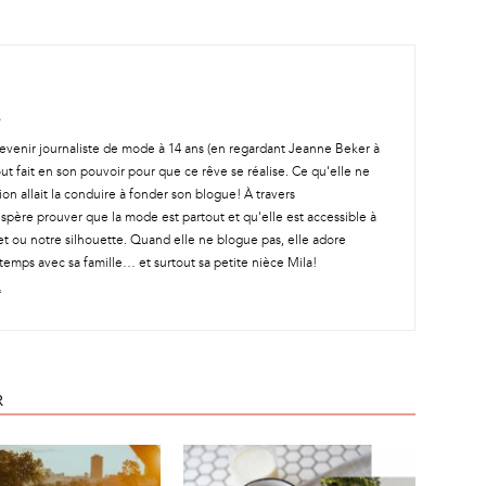
t devenir journaliste de mode à 14 ans (en regardant Jeanne Beker à
out fait en son pouvoir pour que ce rêve se réalise. Ce qu'elle ne
ion allait la conduire à fonder son blogue! À travers
spère prouver que la mode est partout et qu'elle est accessible à
t ou notre silhouette. Quand elle ne blogue pas, elle adore
temps avec sa famille… et surtout sa petite nièce Mila!
R