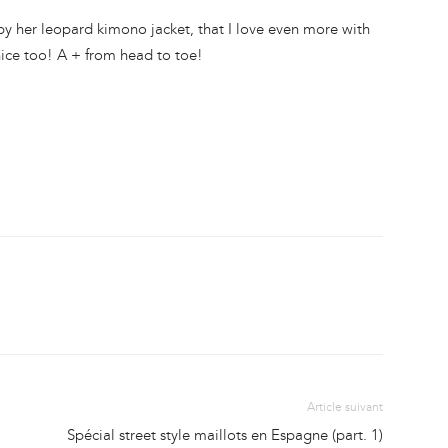
by her leopard kimono jacket, that I love even more with
nice too! A + from head to toe!
Article suivant
Spécial street style maillots en Espagne (part. 1)