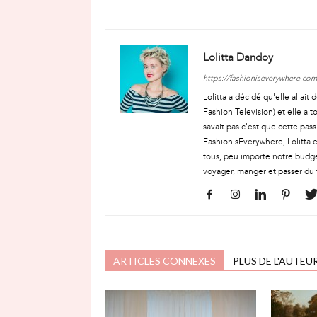
Lolitta Dandoy
https://fashioniseverywhere.com
Lolitta a décidé qu'elle allai
Fashion Television) et elle a t
savait pas c'est que cette pass
FashionIsEverywhere, Lolitta e
tous, peu importe notre budge
voyager, manger et passer du 
ARTICLES CONNEXES
PLUS DE L'AUTEU