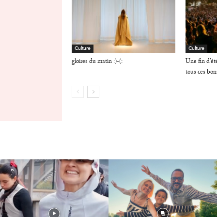
Culture
Culture
gloires du matin :)-(:
Une fin d’ét
tous ces bon