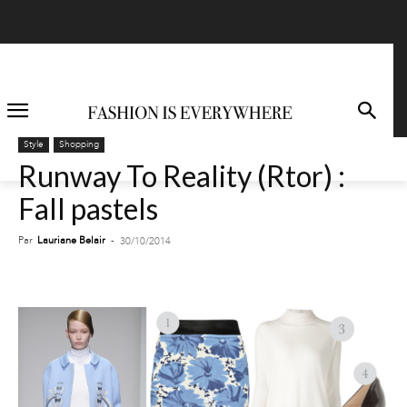
Style
Shopping
Runway To Reality (Rtor) :
Fall pastels
Par
Lauriane Belair
-
30/10/2014