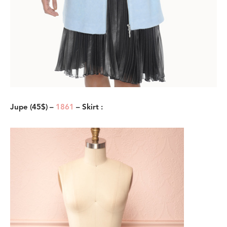
Jupe (45$) –
1861
– Skirt :