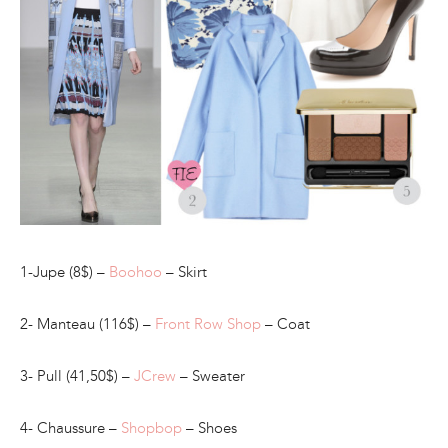
1-Jupe (8$) –
Boohoo
– Skirt
2- Manteau (116$) –
Front Row Shop
– Coat
3- Pull (41,50$) –
JCrew
– Sweater
4- Chaussure –
Shopbop
– Shoes