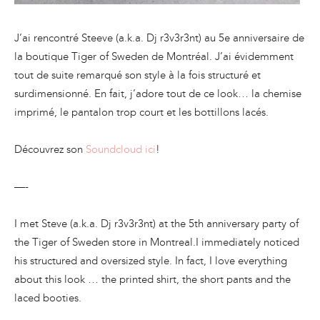
J’ai rencontré Steeve (a.k.a. Dj r3v3r3nt) au 5e anniversaire de
la boutique Tiger of Sweden de Montréal. J’ai évidemment
tout de suite remarqué son style à la fois structuré et
surdimensionné. En fait, j’adore tout de ce look… la chemise
imprimé, le pantalon trop court et les bottillons lacés.
Découvrez son
Soundcloud ici
!
—-
I met Steve (a.k.a. Dj r3v3r3nt) at the 5th anniversary party of
the Tiger of Sweden store in Montreal.I immediately noticed
his structured and oversized style. In fact, I love everything
about this look … the printed shirt, the short pants and the
laced booties.