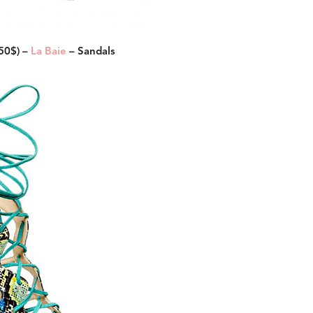
50$) –
La Baie
– Sandals