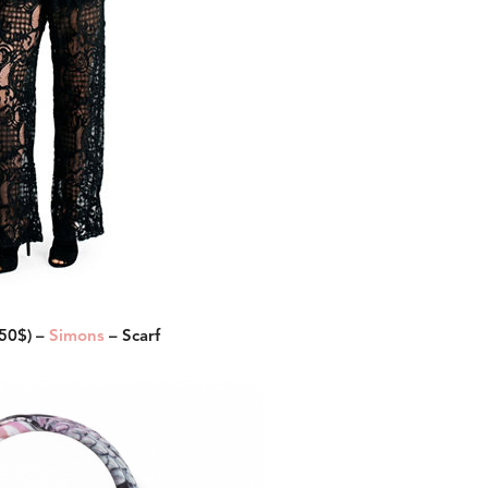
(50$) –
Simons
– Scarf