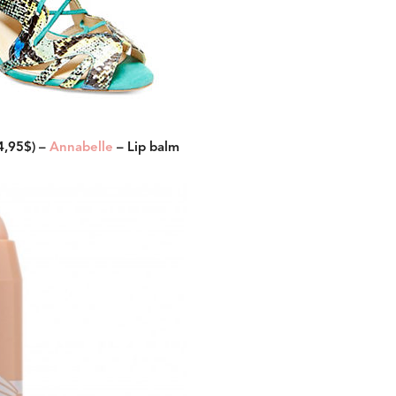
4,95$) –
Annabelle
– Lip balm