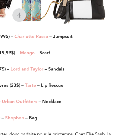
,99$) –
Charlotte Russe
– Jumpsuit
(19,99$) –
Mango
– Scarf
7$) –
Lord and Taylor
– Sandals
èvres (23$) –
Tarte
– Lip Rescue
–
Urban Outfitters
– Necklace
c –
Shopbop
– Bag
rter, donc parfaite pour le printemps. Chez Elie Saab, la