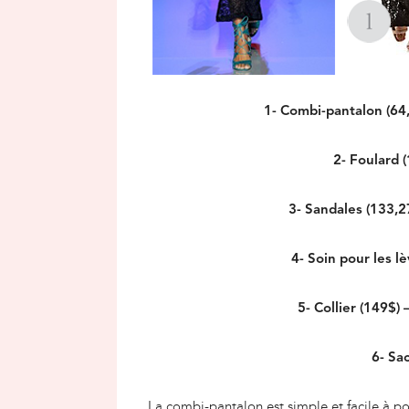
1- Combi-pantalon (64
2- Foulard 
3- Sandales (133,2
4- Soin pour les l
5- Collier (149$) 
6- Sa
La combi-pantalon est simple et facile à po