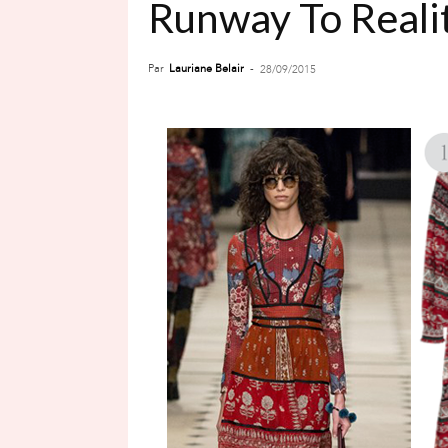
Runway To Realit
Par
Lauriane Belair
-
28/09/2015