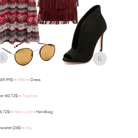
(49,99$) –
H&M
– Dress
ier (60,72$) –
Topshop
44,72$) –
New Look
– Handbag
racelet (24$) –
Etsy