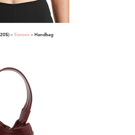
120$) –
Simons
– Handbag