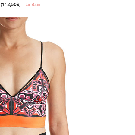
 (112,50$) –
La Baie