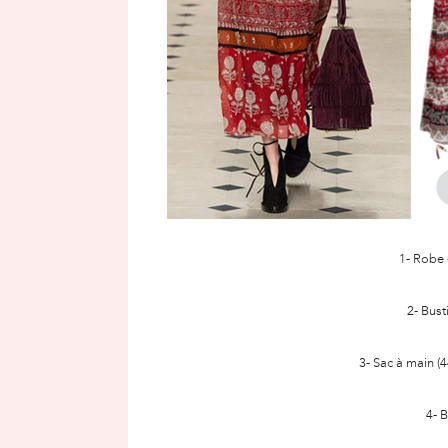
1- Robe 
2- Bust
3- Sac à main (
4- B