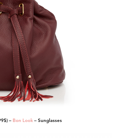
99$) –
Bon Look
– Sunglasses