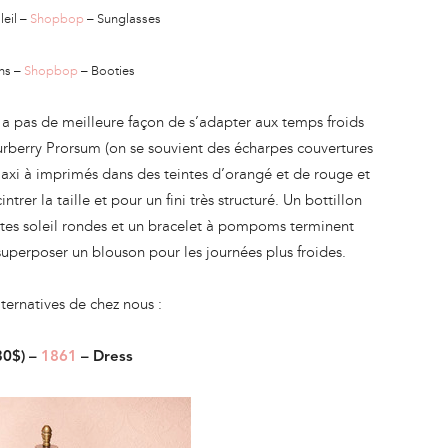
leil –
Shopbop
– Sunglasses
ons –
Shopbop
– Booties
’y a pas de meilleure façon de s’adapter aux temps froids
urberry Prorsum (on se souvient des écharpes couvertures
maxi à imprimés dans des teintes d’orangé et de rouge et
trer la taille et pour un fini très structuré. Un bottillon
ettes soleil rondes et un bracelet à pompoms terminent
superposer un blouson pour les journées plus froides.
ternatives de chez nous :
30$) –
1861
– Dress