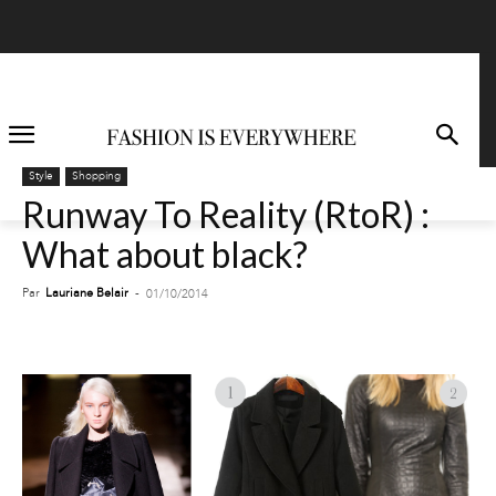
Style
Shopping
Runway To Reality (RtoR) :
What about black?
Par
Lauriane Belair
-
01/10/2014