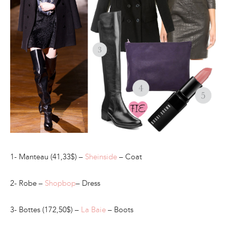
1- Manteau (41,33$) –
Sheinside
– Coat
2- Robe –
Shopbop
– Dress
3- Bottes (172,50$) –
La Baie
– Boots