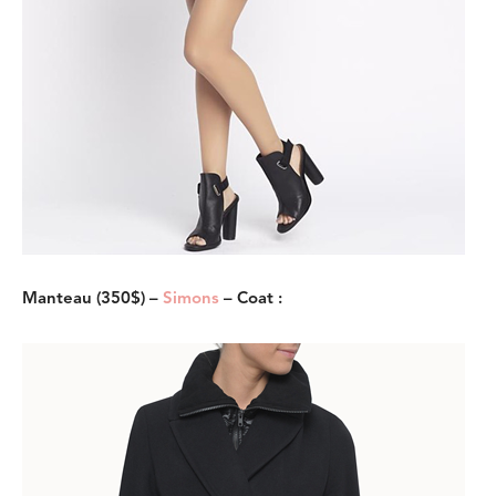
Manteau (350$) –
Simons
– Coat :