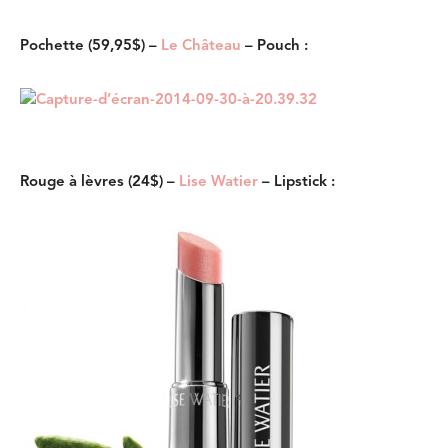
Pochette (59,95$) –
Le Château
– Pouch :
Rouge à lèvres (24$) –
Lise Watier
– Lipstick :