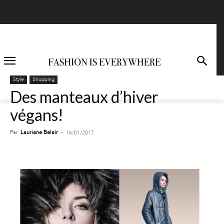
Style
Shopping
Des manteaux d’hiver
végans!
Par
Lauriane Belair
-
16/01/2017